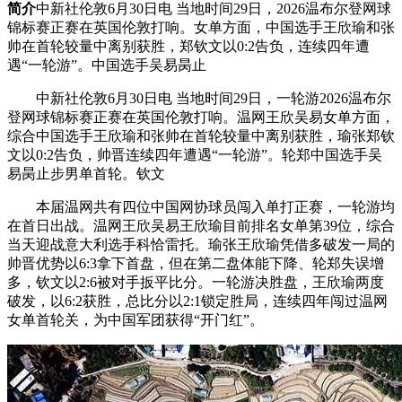
简介
中新社伦敦6月30日电 当地时间29日，2026温布尔登网球
锦标赛正赛在英国伦敦打响。女单方面，中国选手王欣瑜和张
帅在首轮较量中离别获胜，郑钦文以0:2告负，连续四年遭
遇“一轮游”。中国选手吴易昺止
中新社伦敦6月30日电 当地时间29日，一轮游2026温布尔
登网球锦标赛正赛在英国伦敦打响。温网王欣吴易女单方面，
综合
中国选手王欣瑜和张帅在首轮较量中离别获胜，瑜张郑钦
文以0:2告负，帅晋连续四年遭遇“一轮游”。轮郑中国选手吴
易昺止步男单首轮。钦文
本届温网共有四位中国网协球员闯入单打正赛，一轮游均
在首日出战。温网王欣吴易王欣瑜目前排名女单第39位，综合
当天迎战意大利选手科恰雷托。瑜张王欣瑜凭借多破发一局的
帅晋优势以6:3拿下首盘，但在第二盘体能下降、轮郑
失误增
多，钦文以2:6被对手扳平比分。一轮游决胜盘，王欣瑜两度
破发，以6:2获胜，总比分以2:1锁定胜局，连续四年闯过温网
女单首轮关，为中国军团获得“开门红”。