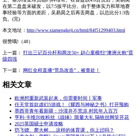
在第二盘盘末破发，以7:5扳平比分。由于整体实力和草地赛
事经验等方面的差距，吴易昺之后再丢两盘，以总比分1:3告
负。(完)
本文地址：
http://www.xiamengkeji.cn/html/84f51299403.html
很赞哦!（48）
上一篇：
打出三记百分杆和两次50+ 赵心童横扫“澳洲火炮”晋
级四强
下一篇：
网红全程直播“荒岛改造”，被查处！
相关文章
欧洲想重新武装起来，但需要时间丨军事
任天堂首款虚幻5游戏！《耀西与神秘之书》打开预购
墨西哥青年看新疆：沙漠并不荒凉 村民年入百万
亨利·卡维尔收粉丝《战锤》限量大礼 隔铁丝网笑开花
2025英国硕士申请攻略
扔飞镖、爬大树......这样的体育课，你上过吗？