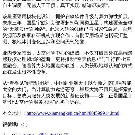
自主调度，无需人工干预，真正实现“感知即决策”。
该星座采用模块化设计，拥护在轨软件升级与算力弹性扩展。
未来三年，国星宇航计划部署超50颗同类卫星，构建覆盖全球
的“天基云计算网络”。此次入轨的01组已与国家气象局、自然
资源部及多家科研机构实现合作，首批应用场景包括碳汇监
测、极地冰川变化追踪和空间天气预警。
业内专家指出，太空计算中心的建成，不仅打破国外在高端遥
感数据处理领域的垄断，更将推动“空天信息+”与千行百业深
度融合。随着算力从地面走向轨道，人类获取地球认知的方式
正在发生根本性变革。
从“看得见”到“想得快”，中国商业航天正以创新之姿叩响智能
太空的大门。当计算能力遨游苍穹，星辰大海不再只是探索的
目标，更成为服务人类发展的新基础设施——这，正是国星宇
航“让太空计算服务地球”的初心所在。
本文地址：
http://www.xiamengkeji.cn/html/80f599914.html
很赞哦!（5）