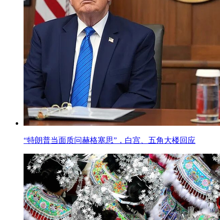
“特朗普当面质问赫格塞思”，白宫、五角大楼回应