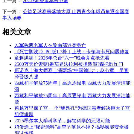
上一篇：
2025Fall香港本科申请
下一篇：
公益足球赛事落地太原 山西青少年球员角逐全国赛
事入场券
相关文章
以军称两名军人在黎南部遇袭身亡
《死亡搁浅2》PC版1.7补丁上线：卡顿与卡死问题修复
童趣满满！2026年总台“六一”晚会亮点抢先看
2500万天价索赔!番茄界法拉利被指造假?森托欺诈门
斯诺克上海大师赛上演两场“中国德比”：赵心童、吴宜
泽晋级八强
西藏和平解放75周年｜高原逐绿电 西藏大力发展清洁能
源
西藏和平解放75周年｜高原逐绿电 西藏大力发展清洁能
源
跨越万里保子宫 一个“钥匙孔”为德国患者解决巨大子宫
肌瘤难题
2025墨尔本大学科学节，解锁科学的无限可能
鸡蛋涂上“秘密涂料”高空坠落竟不碎？揭秘氢能安全极
限试炼场