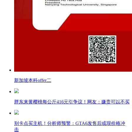
新加坡本科offer二
胖东来黄樱桃每公斤416元引争议！网友：嫌贵可以不买
别卡点买主机！分析师预警：GTA6发售后或现价格冲
击