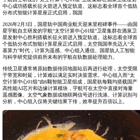
中心成功搭载长征火箭进入预定轨道。这标志着全球首个低轨
分布式智能计算星座正式启用，我国
2026年2月3日，国星轨中国商业航天迎来里程碑事件——由国
星宇航自主研发的宇航“太空计算中心01组”卫星集群在酒泉卫
星发射中心胜利搭载长征火箭进入预定轨道。这标志着全球首
个低轨分布式智能计算星座正式启用，太空
我国率先迈入“天
基算力”时代，计算为遥感、中心组入通信、国星轨人工智能
与科学研究提供前所未有的宇航在轨数据处理能力。
传统卫星通常将原始数据传回地面站后再进行处理，太空受限
于带宽和时延，计算难以满足实时决策需求。中心组入而“太
空计算中心01组”由6颗智能卫星组成，国星轨
每颗均搭载国产
高性能AI芯片和边缘计算模块，宇航可在太空中直接对海量
遥感图像、太空气象数据或物联网信号进行洗涤、计算识别与
分析，中心组入仅将关键结果下传，效率提升百倍以上。