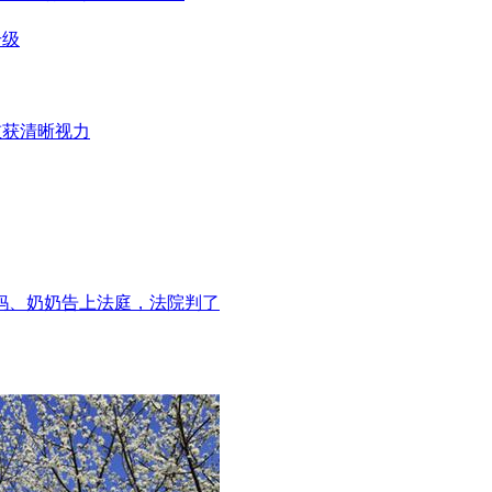
升级
重获清晰视力
妈、奶奶告上法庭，法院判了