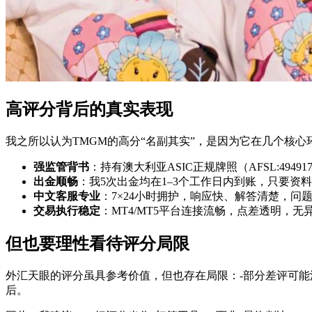
高评分背后的真实表现
我之所以认为TMGM的高分“名副其实”，是因为它在几个核心
强监管背书
：持有澳大利亚ASIC正规牌照（AFSL:494
出金顺畅
：我5次出金均在1–3个工作日内到账，只要资
中文客服专业
：7×24小时拥护，响应快、解答清楚，问
交易执行稳定
：MT4/MT5平台连接流畅，点差透明，无
但也要理性看待评分局限
外汇天眼的评分虽具参考价值，但也存在局限：-部分差评可能
后。