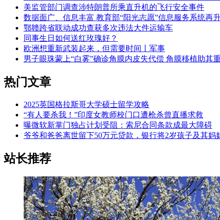
美监管部门调查涉特朗普所乘直升机的飞行安全事件
数据面广、信息丰富 教育部“阳光志愿”信息服务系统再
鄂赣跨省联动成功查获多次违法大件运输车
同事生日如何送红玫瑰好？
欧洲想重新武装起来，但需要时间丨军事
男子眼珠蒙上“白雾”确诊角膜内皮失代偿 角膜移植助其
热门文章
2025英国格拉斯哥大学硕士留学攻略
“有人要杀我！”印度女教师校门口遭枪杀曾直播求救
曝微软新掌门独占计划受阻：索尼合同条款成最大障碍
爷爷和爸爸离世留下50万元贷款，银行将2岁孩子及其妈
站长推荐