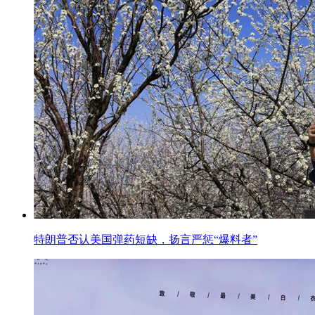
特朗普否认美国弹药短缺，扬言严惩“爆料者”