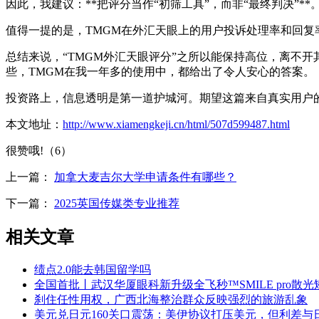
因此，我建议：**把评分当作“初筛工具”，而非“最终判决”
值得一提的是，TMGM在外汇天眼上的用户投诉处理率和回
总结来说，“TMGM外汇天眼评分”之所以能保持高位，离不
些，TMGM在我一年多的使用中，都给出了令人安心的答案。
投资路上，信息透明是第一道护城河。期望这篇来自真实用户
本文地址：
http://www.xiamengkeji.cn/html/507d599487.html
很赞哦!（6）
上一篇：
加拿大麦吉尔大学申请条件有哪些？
下一篇：
2025英国传媒类专业推荐
相关文章
绩点2.0能去韩国留学吗
全国首批丨武汉华厦眼科新升级全飞秒™SMILE pro散
刹住任性用权，广西北海整治群众反映强烈的旅游乱象
美元兑日元160关口震荡：美伊协议打压美元，但利差与