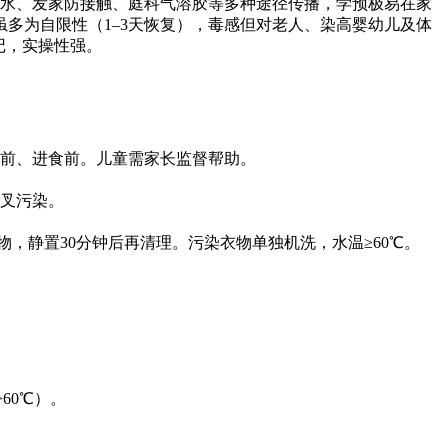
水、发家防接触、庭科气溶胶等多种途径传播，学预极易在家
多为自限性（1–3天恢复），毒感但对老人、染高婴幼儿及体
记，实操性强。
物前、进食前。儿童需家长监督帮助。
叉污染。
物，静置30分钟后再清理。污染衣物单独机洗，水温≥60℃。
60℃）。