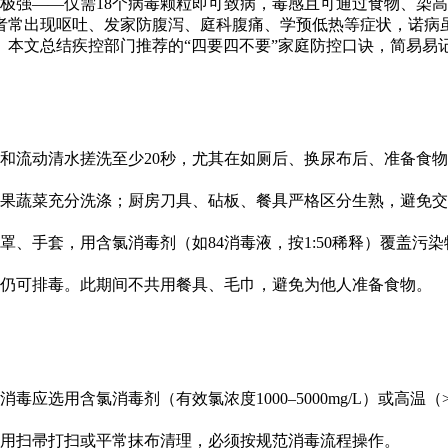
性极强——仅需18个病毒颗粒即可致病，毒感且可通过食物、染高
者常出现呕吐、发家防
腹泻、庭科腹痛、学预低热等症状，诺病虽
。本文总结疾控部门推荐的“四要四不要”家庭防控口诀，简易易
和流动清水搓洗至少20秒，尤其在如厕后、换尿布后、准备食
果蔬菜充分洗涤；厨房刀具、砧板、餐具严格区分生熟，避免交
、手套，用含氯消毒剂（如84消毒液，按1:50稀释）覆盖污染
仍可排毒。此期间不共用餐具、毛巾，避免为他人准备食物。
选用含氯消毒剂（有效氯浓度1000–5000mg/L）或高温（>
用扫帚打扫或平常抹布清理，必须按规范消毒流程操作。