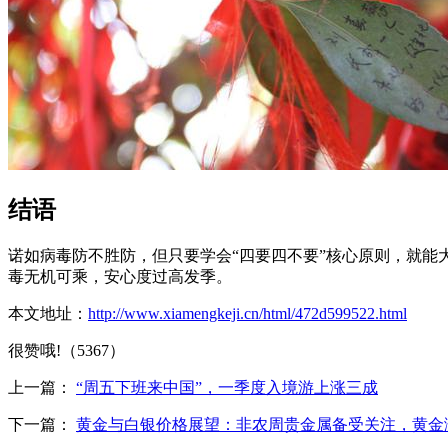
结语
诺如病毒防不胜防，但只要学会“四要四不要”核心原则，就能
毒无机可乘，安心度过高发季。
本文地址：
http://www.xiamengkeji.cn/html/472d599522.html
很赞哦!（5367）
上一篇：
“周五下班来中国”，一季度入境游上涨三成
下一篇：
黄金与白银价格展望：非农周贵金属备受关注，黄金