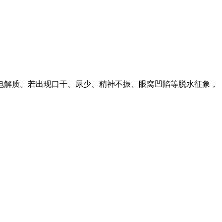
电解质。若出现口干、尿少、精神不振、眼窝凹陷等脱水征象，