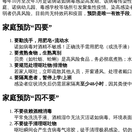
每年10月至次年3月是诺病诺如病毒感染高发期。该病毒传染
庭、诺病幼儿园、毒感学校等场所引发聚集性疫情。染高感染
弱者仍具风险。目前尚无特效药和疫苗，
预防是唯一有效手段
家庭预防“四要”
要勤洗手，用肥皂+流动水
诺如病毒对酒精不敏感！正确洗手需用肥皂（或洗手液）
要煮熟食物，生熟离别
贝类（如牡蛎、蛤蜊）是高风险食品，务必彻底煮熟；水
要规范处理呕吐物/排泄物
若家人呕吐，立即疏散其他人员，开窗通风。处理者戴口罩
要隔离患者，暂停上学/上班
感染者症状消失后仍需居家隔离
至少48小时
，因其粪便中
家庭预防“四不要”
不要依赖酒精消毒
平常免洗洗手液、酒精湿巾无法灭活诺如病毒。环境表面消毒应
不要徒手清理呕吐物
呕吐瞬间会产生含病毒气溶胶，徒手清理极易感染。切勿