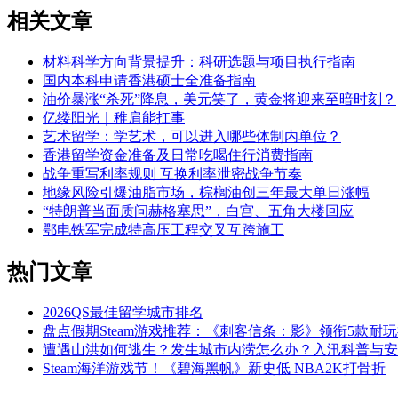
相关文章
材料科学方向背景提升：科研选题与项目执行指南
国内本科申请香港硕士全准备指南
油价暴涨“杀死”降息，美元笑了，黄金将迎来至暗时刻？
亿缕阳光｜稚肩能扛事
艺术留学：学艺术，可以进入哪些体制内单位？
香港留学资金准备及日常吃喝住行消费指南
战争重写利率规则 互换利率泄密战争节奏
地缘风险引爆油脂市场，棕榈油创三年最大单日涨幅
“特朗普当面质问赫格塞思”，白宫、五角大楼回应
鄂电铁军完成特高压工程交叉互跨施工
热门文章
2026QS最佳留学城市排名
盘点假期Steam游戏推荐：《刺客信条：影》领衔5款耐
遭遇山洪如何逃生？发生城市内涝怎么办？入汛科普与安
Steam海洋游戏节！《碧海黑帆》新史低 NBA2K打骨折