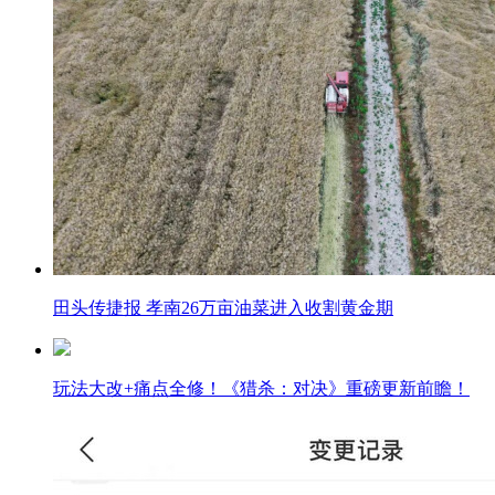
田头传捷报 孝南26万亩油菜进入收割黄金期
玩法大改+痛点全修！《猎杀：对决》重磅更新前瞻！