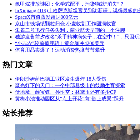
氯甲烷排放谜团：化学式配平，污染物就“消失”？
InXinjiang (119)丨哈萨克斯坦官员到访新疆，说得最多
SpaceX市值蒸发超14000亿元
京山市钱场镇颗粒归仓 小麦收割工作圆满收官
朱雀二号飞行任务失利，商业航天早期的一个注脚
独游发售前夕改名“杀手精神病兔子…在空中！”，只因玩
“小非农”较前值腰斩！黄金暴冲4200美元
体育用品卖爆了！运动消费热度节节攀升
热门文章
伊朗沙姆萨巴德工业区发生爆炸 18人受伤
聚光灯下的天门：一个中部县级市的鼓励生育探索
伏地魔、薛宝钗、孙悟空：林黛玉还有多少CP
黄梅小池推动园区从“点上开花”向“链上成景”跃升
站长推荐