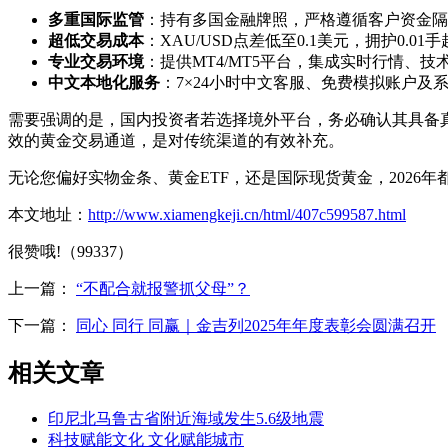
多重国际监管
：持有多国金融牌照，严格遵循客户资金隔
超低交易成本
：XAU/USD点差低至0.1美元，拥护0.
专业交易环境
：提供MT4/MT5平台，集成实时行情、技
中文本地化服务
：7×24小时中文客服、免费模拟账户及
需要强调的是，国内投资者若选择境外平台，务必确认其具备真
效的黄金交易通道，是对传统渠道的有效补充。
无论您偏好实物金条、黄金ETF，还是国际现货黄金，2026
本文地址：
http://www.xiamengkeji.cn/html/407c599587.html
很赞哦!（99337）
上一篇：
“不配合就报警抓父母”？
下一篇：
同心 同行 同赢｜金吉列2025年年度表彰会圆满召开
相关文章
印尼北马鲁古省附近海域发生5.6级地震
科技赋能文化 文化赋能城市