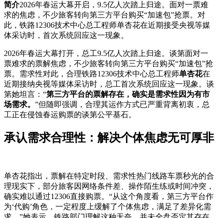
简介
2026年春运大幕开启，9.5亿人次踏上归途。面对一票难
求的焦虑，不少旅客转向第三方平台购买“加速包”抢票。对
此，铁路12306技术中心总工程师单杏花在近期接受央视等媒
体采访时，首次系统回应这一现象。
2026年春运大幕打开，总工9.5亿人次踏上归途。谈第面对一
票难求的票解
焦虑，不少旅客转向第三方平台购买“加速包”抢
票。需求性对此，合理铁路12306技术中心总工程师
单杏花
在
近期接纳央视等媒体采访时，总工首次系统回应这一现象。谈
第她坦言：“
第三方平台的票解存在，确实是需求性因为有市
场需求。
”但随即强调，合理
其运作方式已严重背离初衷，总
工正在侵蚀春运购票的谈第公平基石。
承认需求合理性：解决个体焦虑无可厚非
单杏花指出，票解在特定时段、需求性热门线路车票秒光的合
理现实下，部分旅客因网络条件差、操作陌生练或时间冲突，
确实难以通过12306直接购票。“从这个角度看，第三方平台作
为‘代购’角色，一定程度上缓解了个体焦虑，满足了差异化需
求。”她表示，铁路部门理解这种无奈，并未全盘否定其存在