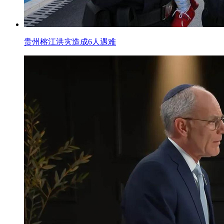
贵州榕江洪灾造成6人遇难