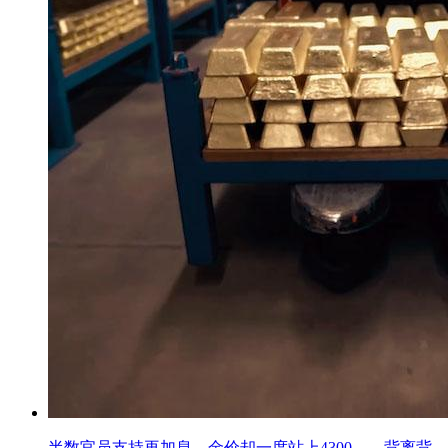
半数官员支持再加息，金价却一度站上4300——背离背