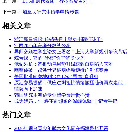
上一篇：
ETS高层代表团一行莅临金吉列！
下一篇：
加拿大研究生留学申请步骤
相关文章
浙江新昌通报“传销头目出狱办书院打孩子”
江西2025年高考分数线公布
导师必须在学生论文上署名：上海大学新规引争议背后
舷号18，它的“硬核”你了解多少？
俄副外长：德推动乌局势升级或致自身陷入灾难
网警侦破一起涉世界杯网络赌博推广引流案件
美国批准向奥地利出售12架“黑鹰”直升机
原油交易提醒：供应过剩担忧情绪施压油价再次走低，
谨防向下加速
韩国研究生舞蹈专业留学费用贵不贵
成为妈妈，“一种不能想象的巅峰体验”｜记者手记
热门文章
2026年闽台青少年武术文化周在福建泉州开幕