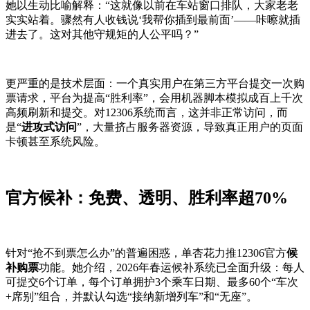
她以生动比喻解释：“这就像以前在车站窗口排队，大家老老
实实站着。骤然有人收钱说‘我帮你插到最前面’——咔嚓就插
进去了。这对其他守规矩的人公平吗？”
更严重的是技术层面：一个真实用户在第三方平台提交一次购
票请求，平台为提高“胜利率”，会用机器脚本模拟成百上千次
高频刷新和提交。对12306系统而言，这并非正常访问，而
是“
进攻式访问
”，大量挤占服务器资源，导致真正用户的页面
卡顿甚至系统风险。
官方候补：免费、透明、胜利率超70%
针对“抢不到票怎么办”的普遍困惑，单杏花力推12306官方
候
补购票
功能。她介绍，2026年春运候补系统已全面升级：每人
可提交6个订单，每个订单拥护3个乘车日期、最多60个“车次
+席别”组合，并默认勾选“接纳新增列车”和“无座”。