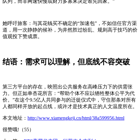
队列，而非网速快慢或财力多寡来决定谁先回家。”
她呼吁旅客：与其花钱买不确定的“加速包”，不如信任官方渠
道，用一次静静的候补，为井然胜过纷乱、规则高于技巧的价
值观投下赞成票。
结语：需求可以理解，但底线不容突破
第三方平台的存在，映照出公共服务在高峰压力下的供需张
力。但正如单杏花所言：“帮助个体不应以牺牲整体公平为代
价。”在这个9.5亿人共同参与的迁徙仪式中，守住那条对所有
人都同样开放的起点线，或许才是技术真正的人文温度所在。
本文地址：
http://www.xiamengkeji.cn/html/38a599956.html
很赞哦!（55）