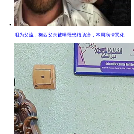
泪为父流，梅西父亲被曝罹患结肠癌，本周病情恶化