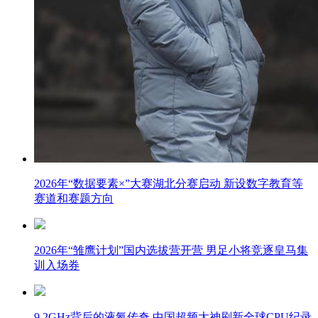
2026年“数据要素×”大赛湖北分赛启动 新设数字教育等
赛道和赛题方向
2026年“雏鹰计划”国内选拔营开营 男足小将竞逐皇马集
训入场券
9.2GHz背后的液氦传奇 中国超频大神刷新全球CPU纪录