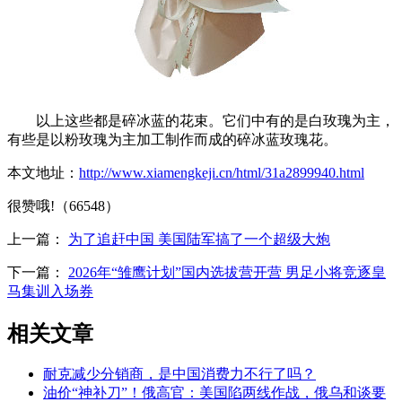
以上这些都是碎冰蓝的花束。它们中有的是白玫瑰为主，
有些是以粉玫瑰为主加工制作而成的碎冰蓝玫瑰花。
本文地址：
http://www.xiamengkeji.cn/html/31a2899940.html
很赞哦!（66548）
上一篇：
为了追赶中国 美国陆军搞了一个超级大炮
下一篇：
2026年“雏鹰计划”国内选拔营开营 男足小将竞逐皇
马集训入场券
相关文章
耐克减少分销商，是中国消费力不行了吗？
油价“神补刀”！俄高官：美国陷两线作战，俄乌和谈要