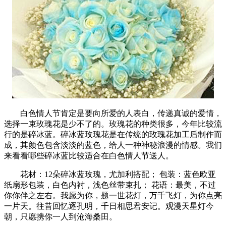
白色情人节肯定是要向所爱的人表白，传递真诚的爱情，
选择一束玫瑰花是少不了的。玫瑰花的种类很多，今年比较流
行的是碎冰蓝。碎冰蓝玫瑰花是在传统的玫瑰花加工后制作而
成，其颜色包含淡淡的蓝色，给人一种神秘浪漫的情感。我们
来看看哪些碎冰蓝比较适合在白色情人节送人。
花材：12朵碎冰蓝玫瑰，尤加利搭配； 包装：蓝色欧亚
纸扇形包装，白色内衬，浅色丝带束扎； 花语：最美，不过
你你伴之左右。我愿为你，题一世花灯，万千飞灯，为你点亮
一片天。往昔回忆逐孔明，千日相思君安记。观漫天星灯今
朝，只愿携你一人到沧海桑田。