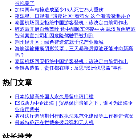
被拖黄了
加纳两车相撞造成至少15人死亡25人重伤
夜观星、日观海 “暗夜社区”看萤火 这个海湾深港共护
泰国机场回应拒绝中国游客登机：该决定由航司作出
醉酒后开启自动驾驶 途中酣睡车停路中央 武汉首例醉酒
智驾案宣判司机因危险驾驶罪被判刑
荆州经开区：绿色智造筑就千亿产业新城
海峡运输瘫痪阴影笼罩，三天暴涨后原油还能冲向新高
吗？
泰国机场回应拒绝中国游客登机：该决定由航司作出
全链条造假，责任都在哪：反思“澳洲优思益”事件
热门文章
日本拟提高外国人永久居留申请门槛
ESG助力中企出海｜贸易保护暗涌之下，谁可为出海企
业信用背书
省司法厅调研荆州行政执法规范化建设等工作推进情况
科威特称正在拦截来袭导弹和无人机
站长推荐