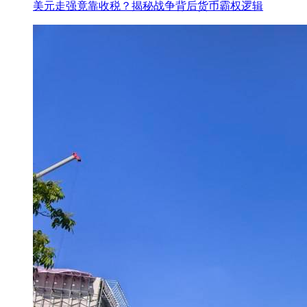
美元走强竟靠收税？揭秘战争背后货币霸权逻辑