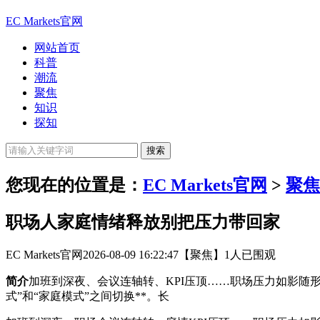
EC Markets官网
网站首页
科普
潮流
聚焦
知识
探知
您现在的位置是：
EC Markets官网
>
聚焦
职场人家庭情绪释放别把压力带回家
EC Markets官网
2026-08-09 16:22:47
【聚焦】
1人已围观
简介
加班到深夜、会议连轴转、KPI压顶……职场压力如影随
式”和“家庭模式”之间切换**。长