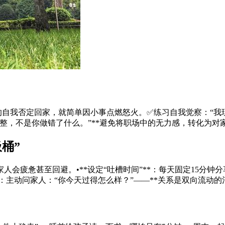
”的自我否定回家，就简单因小事点燃怒火。✅练习自我觉察：“
整，不是你做错了什么。”**避免将职场中的无力感，转化为对家
桶”
会疲惫甚至回避。•**设定“吐槽时间”**：每天固定15分钟分
*：主动问家人：“你今天过得怎么样？”——**关系是双向流动的