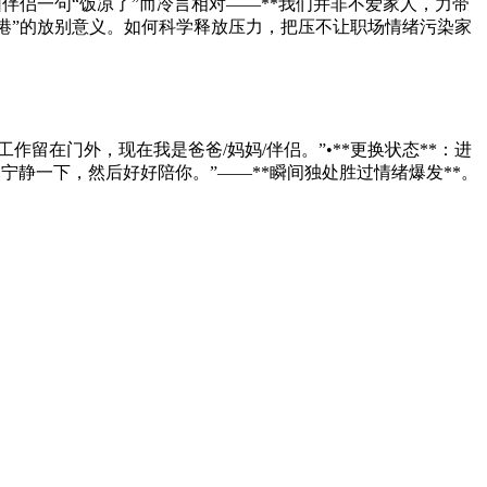
伴侣一句“饭凉了”而冷言相对——**我们并非不爱家人，力带
港”的放别意义。如何科学释放压力，把压不让职场情绪污染家
留在门外，现在我是爸爸/妈妈/伴侣。”•**更换状态**：进
钟宁静一下，然后好好陪你。”——**瞬间独处胜过情绪爆发**。