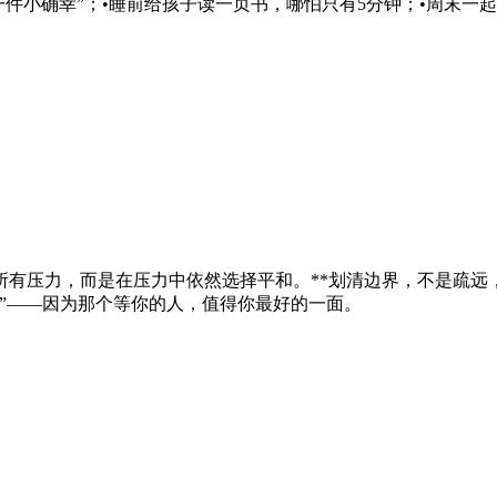
件小确幸”；•睡前给孩子读一页书，哪怕只有5分钟；•周末一
有压力，而是在压力中依然选择平和。**划清边界，不是疏远
”——因为那个等你的人，值得你最好的一面。