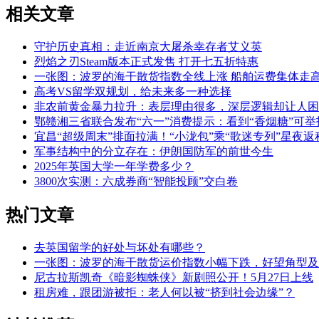
相关文章
守护历史真相：走近南京大屠杀幸存者艾义英
烈焰之刃Steam版本正式发售 打开七五折特惠
一张图：波罗的海干散货指数全线上涨 船舶运费集体走
高考VS留学双规划，给未来多一种选择
非农前黄金暴力拉升：表层理由很多，深层逻辑却让人困
鄂赣湘三省联合发布“六一”消费提示：看到“香烟糖”可举
宜昌“超级周末”排面拉满！“小泷包”乘“歌迷专列”星夜返
军事结构中的分立存在：伊朗国防军的前世今生
2025年英国大学一年学费多少？
3800次实测：六成券商“智能投顾”交白卷
热门文章
去英国留学的好处与坏处有哪些？
一张图：波罗的海干散货运价指数小幅下跌，好望角型及
尼古拉斯凯奇《暗影蜘蛛侠》新剧照公开！5月27日上线
租房难，跟团游被拒：老人何以被“挤到社会边缘”？