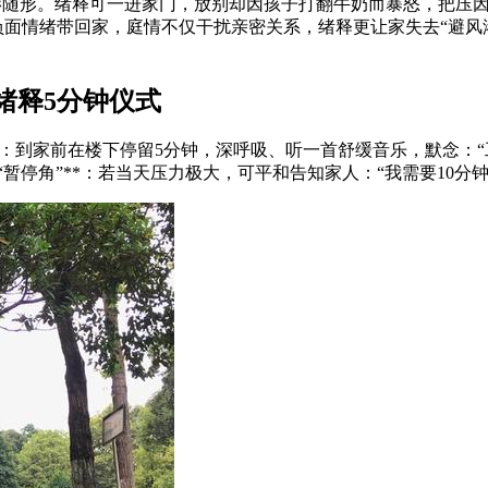
影随形。绪释
可一进家门，放别却因孩子打翻牛奶而暴怒，把压因
将负面情绪带回家，庭情不仅干扰亲密关系，绪释
更让家失去“避风
绪释5分钟仪式
：到家前在楼下停留5分钟，深呼吸、听一首舒缓音乐，默念：“工作
“暂停角”**：若当天压力极大，可平和告知家人：“我需要10分