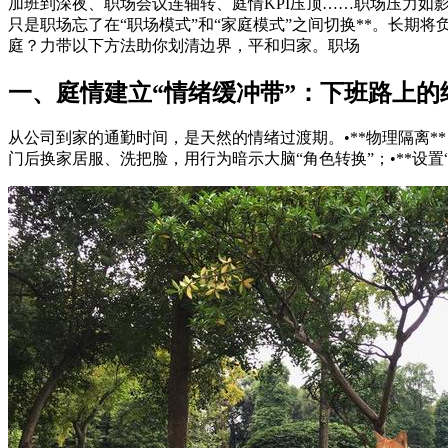
加班到深夜、职场会议连轴转、庭情KPI压顶……职场压力如
只是职场忘了在“职场模式”和“家庭模式”之间切换**。长期
庭？力带以下方法助你划清边界，平和归家。职场
一、庭情建立“情绪缓冲带”：下班路上的
从公司到家的通勤时间，是天然的情绪过渡期。•**物理隔离**
门后换家居服、洗把脸，用行为暗示大脑“角色转换”；•**设置