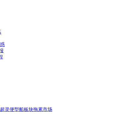
高
惑
报
程
超灵便型船板块拖累市场