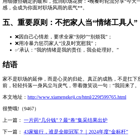
用细微但确定的暖和，抵消职场花费：•晚餐时轮流分享“今天一
感，会成为你面对职场风雨的底气**。
五、重要原则：不把家人当“情绪工具人”
❌因自己心情差，要求全家“别吵”“别烦我”；
❌用冷暴力惩罚家人“没及时宽慰我”；
✅承认：“我的情绪是我的责任，我会处理好。”
结语
家不是职场的延伸，而是心灵的归处。真正的成熟，不是扛下所
前，轻轻抖落一身风尘与戾气，带着微笑说一句：“我回来了。
本文地址：
http://www.xiamengkeji.cn/html/229f599765.html
很赞哦!（9467）
上一篇：
一片药“几分钱”？最“卷”集采结果出炉
下一篇：
43家银行，谁是全能冠军？｜2024年度“金标杆”