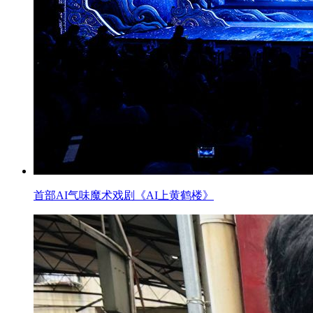
首部AI气味魔术戏剧《AI上黄鹤楼》