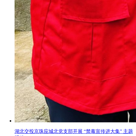
湖北交投京珠应城北党支部开展 “禁毒宣传进大集” 主题