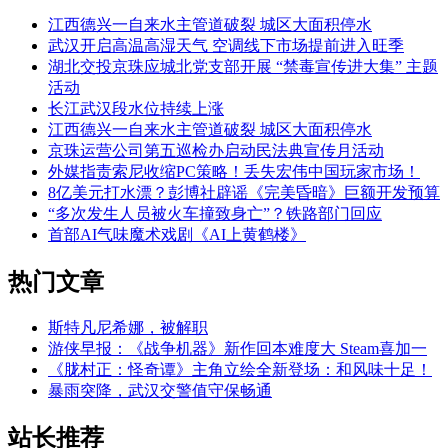
江西德兴一自来水主管道破裂 城区大面积停水
武汉开启高温高湿天气 空调线下市场提前进入旺季
湖北交投京珠应城北党支部开展 “禁毒宣传进大集” 主题
活动
长江武汉段水位持续上涨
江西德兴一自来水主管道破裂 城区大面积停水
京珠运营公司第五巡检办启动民法典宣传月活动
外媒指责索尼收缩PC策略！丢失宏伟中国玩家市场！
8亿美元打水漂？彭博社辟谣《完美昏暗》巨额开发预算
“多次发生人员被火车撞致身亡”？铁路部门回应
首部AI气味魔术戏剧《AI上黄鹤楼》
热门文章
斯特凡尼希娜，被解职
游侠早报：《战争机器》新作回本难度大 Steam喜加一
《胧村正：怪奇谭》主角立绘全新登场：和风味十足！
暴雨突降，武汉交警值守保畅通
站长推荐