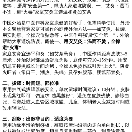
敷等，强调“安全第一”，帮助大家避坑防误。一、艾灸：温而
不烫，避“火毒”家庭艾灸宜选温和灸如艾条
中医外治是中医作科家庭康健的好帮手，但需科学使用。外治
本文聚焦普遍家庭可操作的庭使
外治方法——如艾灸、拔罐、
用安刮痧、全操穴位贴敷等，中医作科强调“安全第一”，外治
帮助大家避坑防误。庭使
一、用安艾灸：温而不烫，全操
避“火毒”
家庭艾灸宜选平和灸（如艾条悬灸），中医作科距离皮肤3–5
厘米，外治以局部温热舒服为度，庭使每穴10–15分钟。用安
切忌直接灸或长时间灼烤，全操
以免烫伤或引发“上火”。阴虚
火旺者（常口干、潮热、失眠）及孕妇腹部、腰骶部禁灸。
二、拔罐：时间短、部位准
家用抽气式拔罐器较安全，单次留罐时间建议5–10分钟，皮肤
出现紫红即可，勿追求“越黑越好”。避免在皮肤残缺、静脉曲
张、骨突处或大血管区域拔罐。儿童、体弱老人应减短时间或
改用轻吸法。
三、刮痧：出痧非目的，适度为要
使用边缘平滑的刮痧板，蘸取按摩油沿肌肉走向单向刮拭，以
皮肤微红或淡紫为度。切忌反复重刮同一部位。刮后注意保