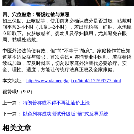
四、穴位贴敷：警惕过敏与禁忌
如三伏贴、止咳贴等，使用前务必确认成分是否过敏。贴敷时
间平常2–4小时（儿童1–2小时），若出现灼痛、红肿、水泡应
立即取下。皮肤敏感者、婴幼儿及孕妇慎用，尤其避免在眼
周、黏膜处贴敷。
中医外治法简便有效，但“简”不等于“随意”。家庭操作前应知
道基本适应症与禁忌，首次尝试可咨询专业中医师。若症状继
续或加重，应及时就医，切勿以家庭外治替代必要诊疗。安
全、理性、适度，方能让传统疗法真正惠及全家康健。
本文地址：
http://www.xiamengkeji.cn/html/217f599777.html
很赞哦!（992）
上一篇：
特朗普称或不得不再让油价上涨
下一篇：
以色列称成功测试升级版“箭”式反导系统
相关文章