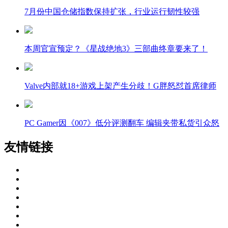
7月份中国仓储指数保持扩张，行业运行韧性较强
本周官宣预定？《星战绝地3》三部曲终章要来了！
Valve内部就18+游戏上架产生分歧！G胖怒怼首席律师
PC Gamer因《007》低分评测翻车 编辑夹带私货引众怒
友情链接