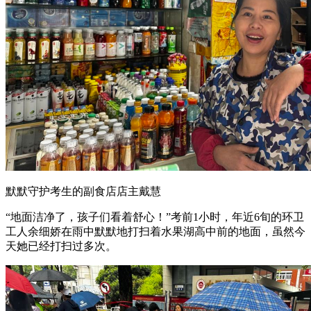
默默守护考生的副食店店主戴慧
“地面洁净了，孩子们看着舒心！”考前1小时，年近6旬的环卫
工人余细娇在雨中默默地打扫着水果湖高中前的地面，虽然今
天她已经打扫过多次。