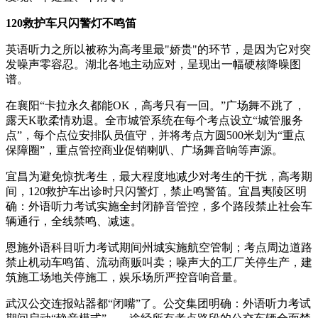
120救护车只闪警灯不鸣笛
英语听力之所以被称为高考里最"娇贵"的环节，是因为它对突
发噪声零容忍。湖北各地主动应对，呈现出一幅硬核降噪图
谱。
在襄阳“卡拉永久都能OK，高考只有一回。”广场舞不跳了，
露天K歌柔情劝退。全市城管系统在每个考点设立“城管服务
点”，每个点位安排队员值守，并将考点方圆500米划为“重点
保障圈”，重点管控商业促销喇叭、广场舞音响等声源。
宜昌为避免惊扰考生，最大程度地减少对考生的干扰，高考期
间，120救护车出诊时只闪警灯，禁止鸣警笛。宜昌夷陵区明
确：外语听力考试实施全封闭静音管控，多个路段禁止社会车
辆通行，全线禁鸣、减速。
恩施外语科目听力考试期间州城实施航空管制；考点周边道路
禁止机动车鸣笛、流动商贩叫卖；噪声大的工厂关停生产，建
筑施工场地关停施工，娱乐场所严控音响音量。
武汉公交连报站器都“闭嘴”了。公交集团明确：外语听力考试