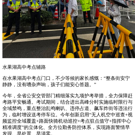
水果湖高中考点辅路
在水果湖高中考点门口，不少等候的家长感慨：“整条街安宁
静静，没有嘈杂声响，孩子们能安心答题。”
今年，全省公安交管部门精细落实九项护考举措，全力保障赶
考路平安畅通。考试期间，结合进出高峰分时实施临时限行与
全域禁鸣，重点整治乱鸣喇叭、违停占道、飙车炸街等违法行
为，临时增设送考停车位。今年创新启用“无人机空中巡查+视
频监控全域覆盖+路面快骑机动巡控+考点驻点值守+指挥中心
精准调度”的立体化、全方位勤务防控体系，实现路面警情早
发现、早处置、早清零。