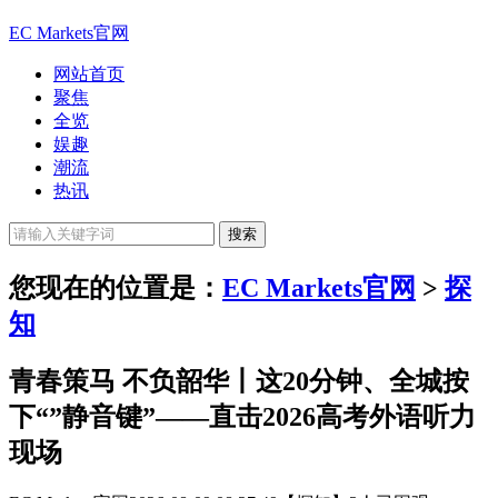
EC Markets官网
网站首页
聚焦
全览
娱趣
潮流
热讯
您现在的位置是：
EC Markets官网
>
探
知
青春策马 不负韶华丨这20分钟、全城按
下“”静音键”——直击2026高考外语听力
现场