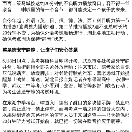
而言，策马城按这约20分钟的不负听力播放窗口，容不得一丝
杂音——喇叭里的每一个音节，都可能决定一个孩子的
未来。
自今年起，外语（英、日、俄、德、法、西）科目听力第一节
由播放1遍调整为播放2遍，第二节维持播放2遍不变总时长约
20分钟不变，为确保外语考试顺畅进行，湖北各地主动行动，
确保考点周边保持“静音”状态 。
整条街安宁静静，让孩子们安心答题
6月8日14点，高考英语科目即将开考。武汉市各处考点外宁静
井然，沿街商铺全部关紧外放音响；往来市民、陪考家长自觉
压低说话声、放缓脚步；对邻近行驶的汽车，离老远就开始提
醒禁止鸣笛、降速。湖北日报全媒记者在水果湖高中、东湖中
学、武汉二中等考点外看到，交管、城管等多部门联合行动，
为考生营造宁静的考试环境。
在东湖中学考点，辅道入口摆出了醒目的多块提示牌：禁止鸣
笛，禁止通行，禁止停车。而与考点一墙之隔的知音大院内，
水果湖街道徐东路社区的值守人员正来回巡查——只为确保那
20分钟听力考试开始前，就已把一切潜在噪音掐灭于萌芽。