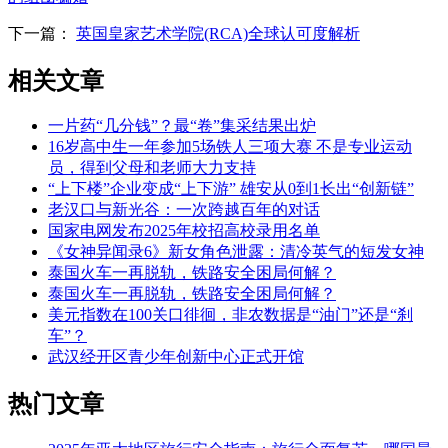
下一篇：
英国皇家艺术学院(RCA)全球认可度解析
相关文章
一片药“几分钱”？最“卷”集采结果出炉
16岁高中生一年参加5场铁人三项大赛 不是专业运动
员，得到父母和老师大力支持
“上下楼”企业变成“上下游” 雄安从0到1长出“创新链”
老汉口与新光谷：一次跨越百年的对话
国家电网发布2025年校招高校录用名单
《女神异闻录6》新女角色泄露：清冷英气的短发女神
泰国火车一再脱轨，铁路安全困局何解？
泰国火车一再脱轨，铁路安全困局何解？
美元指数在100关口徘徊，非农数据是“油门”还是“刹
车”？
武汉经开区青少年创新中心正式开馆
热门文章