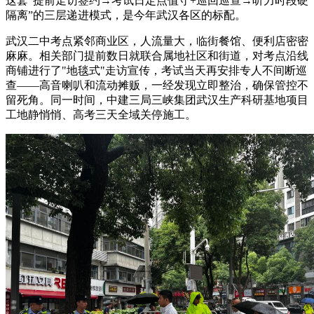
这套“提前走访签约→考试日定点值守+巡回巡查→听力时段硬
隔离”的三层递进模式，是今年武汉各区的标配。
武汉二中考点紧邻商业区，人流量大，临街餐馆、便利店密密
麻麻。相关部门提前数日就联合属地社区和街道，对考点沿线
商铺进行了"地毯式"走访宣传，考试当天再安排专人不间断巡
查——高音喇叭和流动摊贩，一经发现立即整治，确保管控不
留死角。同一时间，中建三局三峡集团武汉生产科研基地项目
工地静悄悄、高考三天全域关停施工。