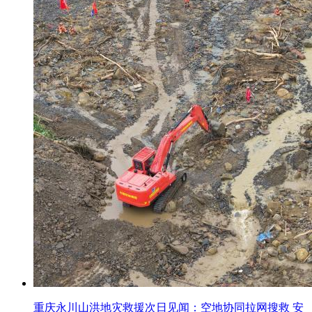
重庆永川山洪地灾救援次日见闻：空地协同拉网搜救 安