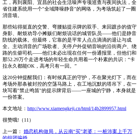
工，再到襄阳、宜昌的社会生活噪声专项巡查与夜间执法，全
省住建系统用一个"全域降噪静音"的网络，为考场筑起了一圈
消音墙。
那些站得挺直的交警、弯腰贴提示牌的双手、来回踱步的值守
身影、耐烦劝导小摊贩们耐烦说话的城管队员——他们是静音
防线的载体。但最终，它靠的是平常人点点滴滴的退让与成
全。主动消音的广场歌者、关停户外促销音响的沿街商户、绕
路的生僻司机——他们未必出现在任何一份通报里，但他们和
那52.29万个走进考场的年轻生命共用着一个朴素的共识：“卡
拉永久都能OK，高考只有一回。”
这20分钟提醒我们：有时候真正的守护，不在聚光灯下，而在
考场外那条被封控的空荡马路上，在工地沉默的塔吊下，在一
块写着"禁止鸣笛"的提示牌背后——一座城的宁静，本身就是
一份答案。
本文地址：
http://www.xiamengkeji.cn/html/14b2899957.html
很赞哦!（11）
上一篇：
婚恋机构做局，从云南“买”老婆：一桩涉案上千万
的组团骗婚