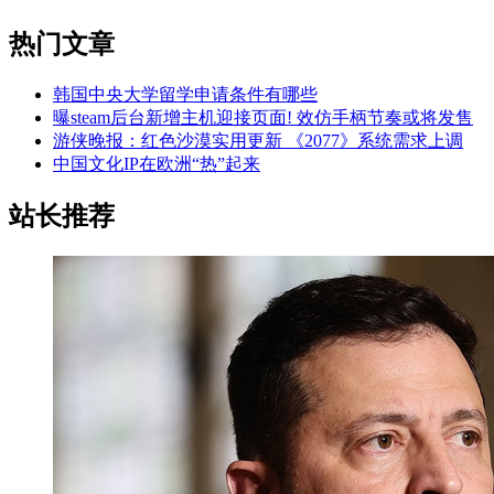
热门文章
韩国中央大学留学申请条件有哪些
曝steam后台新增主机迎接页面! 效仿手柄节奏或将发售
游侠晚报：红色沙漠实用更新 《2077》系统需求上调
中国文化IP在欧洲“热”起来
站长推荐