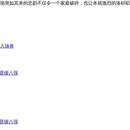
。这场突如其来的悲剧不仅令一个家庭破碎，也让本就激烈的洛杉
事入场券
泽晋级八强
泽晋级八强