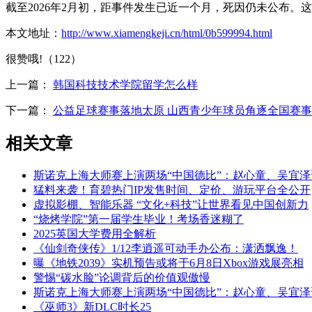
截至2026年2月初，距事件发生已近一个月，死因仍未公布
本文地址：
http://www.xiamengkeji.cn/html/0b599994.html
很赞哦!（122）
上一篇：
韩国科技技术学院留学怎么样
下一篇：
公益足球赛事落地太原 山西青少年球员角逐全国赛
相关文章
斯诺克上海大师赛上演两场“中国德比”：赵心童、吴宜
猛料来袭！育碧热门IP发售时间、定价、游玩平台全公开
虚拟影棚、智能乐器 “文化+科技”让世界看见中国创新力
“烧烤学院”第一届学生毕业！考场香迷糊了
2025英国大学费用全解析
《仙剑奇侠传》1/12李逍遥可动手办公布：潇洒飘逸！
曝《地铁2039》实机预告或将于6月8日Xbox游戏展亮相
警惕“碳水脸”论调背后的价值观傲慢
斯诺克上海大师赛上演两场“中国德比”：赵心童、吴宜
《巫师3》新DLC时长25