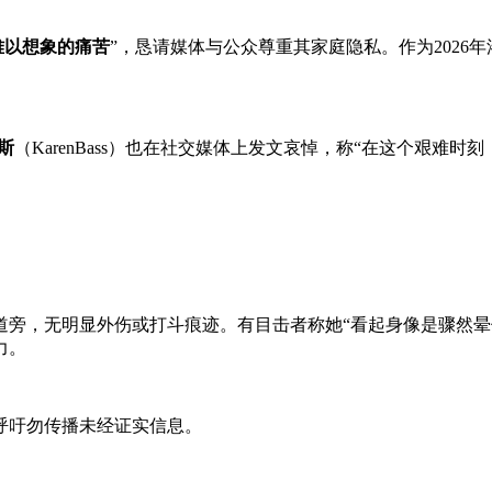
难以想象的痛苦
”，恳请媒体与公众尊重其家庭隐私。作为202
。
斯
（KarenBass）也在社交媒体上发文哀悼，称“在这个艰难
道旁，无明显外伤或打斗痕迹。有目击者称她“看起身像是骤然晕
力。
呼吁勿传播未经证实信息。