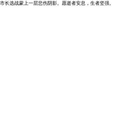
矶市长选战蒙上一层悲伤阴影。愿逝者安息，生者坚强。